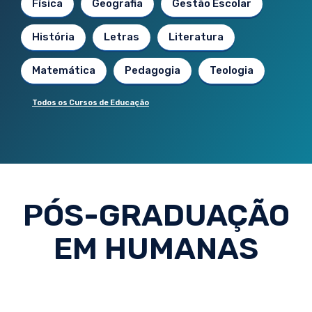
Física
Geografia
Gestão Escolar
História
Letras
Literatura
Matemática
Pedagogia
Teologia
Todos os Cursos de Educação
PÓS-GRADUAÇÃO
EM HUMANAS